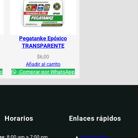
Pegatanke Epóxico
TRANSPARENTE
$
6,00
Añadir al carrito
p
Comprar por WhatsApp
Horarios
Enlaces rápidos
es
: 8:00 am a 7:00 pm
Electricidad