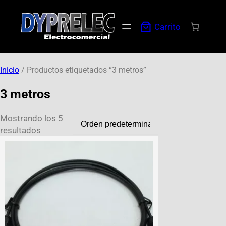
Carrito
Inicio
/ Productos etiquetados “3 metros”
3 metros
Mostrando los 5
resultados