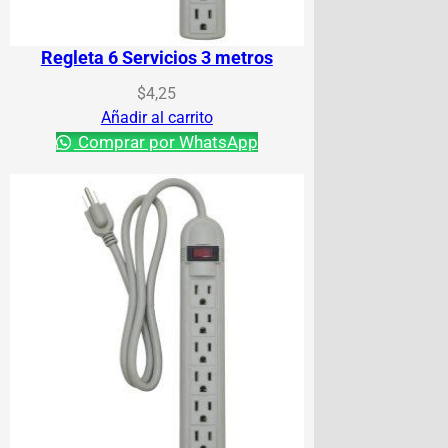
Regleta 6 Servicios 3 metros
$
4,25
Añadir al carrito
Comprar por WhatsApp