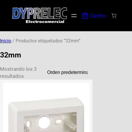
Carrito
Inicio
/ Productos etiquetados “32mm”
32mm
Mostrando los 3
resultados