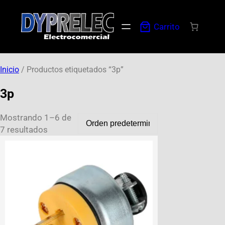
Carrito
Inicio
/ Productos etiquetados “3p”
3p
Mostrando 1–6 de
7 resultados