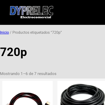
Inicio
/ Productos etiquetados “720p”
720p
Mostrando 1–6 de 7 resultados