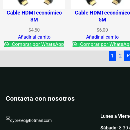
Cable HDMI económico
Cable HDMI económico
3M
5M
$
4,50
$
6,00
Añadir al carrito
Añadir al carrito
Comprar por WhatsApp
Comprar por WhatsAp
1
2
P
Contacta con nosotros
Lunes a Viern
dyprelec@hotmail.com
Sábado:
8:30