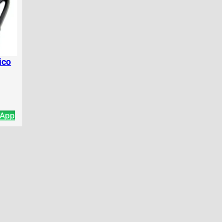
ico
sApp