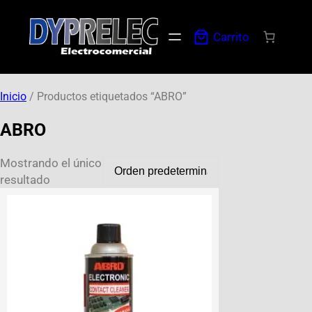
Carrito
Inicio
/ Productos etiquetados “ABRO”
ABRO
Mostrando el único
resultado