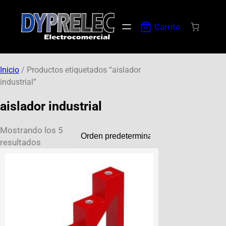
Carrito
Inicio
/ Productos etiquetados “aislador
industrial”
aislador industrial
Mostrando los 5
resultados