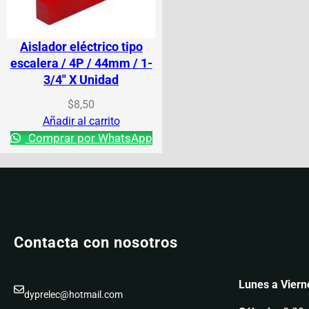
Aislador eléctrico tipo
escalera / 4P / 44mm / 1-
3/4″ X Unidad
$
8,50
Añadir al carrito
Comprar por WhatsApp
Contacta con nosotros
Lunes a Viern
dyprelec@hotmail.com