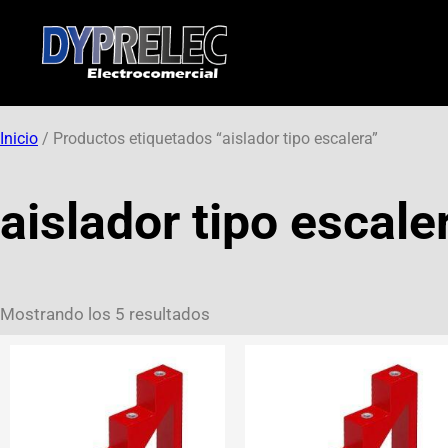
Inicio
/ Productos etiquetados “aislador tipo escalera”
aislador tipo escale
Mostrando los 5 resultados