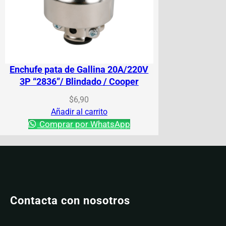
Enchufe pata de Gallina 20A/220V
3P “2836”/ Blindado / Cooper
$
6,90
Añadir al carrito
Comprar por WhatsApp
Contacta con nosotros