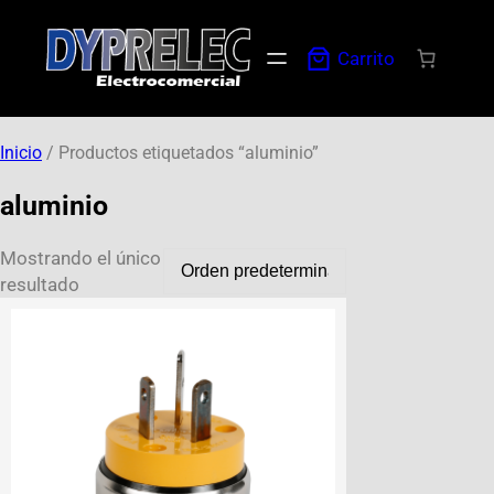
Carrito
Inicio
/ Productos etiquetados “aluminio”
aluminio
Mostrando el único
resultado