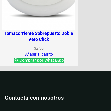
Tomacorriente Sobrepuesto Doble
Veto Click
$
2,50
Añadir al carrito
Comprar por WhatsApp
Contacta con nosotros