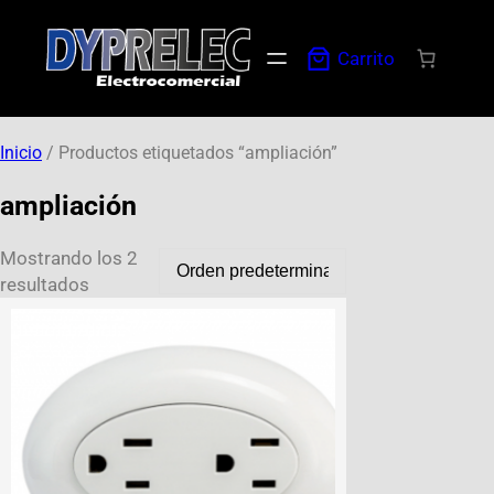
Carrito
Inicio
/ Productos etiquetados “ampliación”
ampliación
Mostrando los 2
resultados