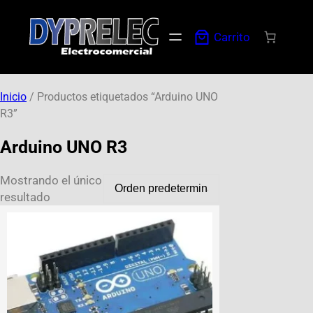
Carrito
Inicio
/ Productos etiquetados “Arduino UNO
R3”
Arduino UNO R3
Mostrando el único
resultado