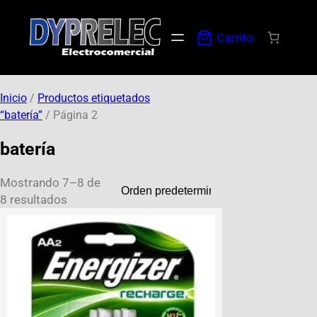
Carrito
Inicio
/
Productos etiquetados
“batería”
/ Página 2
batería
Mostrando 7–8 de
8 resultados