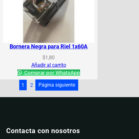
Bornera Negra para Riel 1x60A
$
1,80
Añadir al carrito
Comprar por WhatsApp
1
2
Página siguiente
Contacta con nosotros