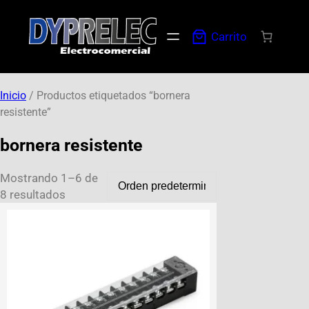
Carrito
Inicio
/ Productos etiquetados “bornera
resistente”
bornera resistente
Mostrando 1–6 de
8 resultados