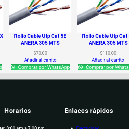
 X
Rollo Cable Utp Cat 5E
Rollo Cable Utp Cat
ANERA 305 MTS
ANERA 305 MTS
$
70,00
$
110,00
Añadir al carrito
Añadir al carrito
p
Comprar por WhatsApp
Comprar por What
Horarios
Enlaces rápidos
es
: 8:00 am a 7:00 pm
Electricidad