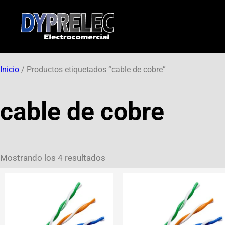
Inicio
/ Productos etiquetados “cable de cobre”
cable de cobre
Mostrando los 4 resultados