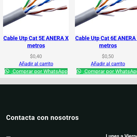
Cable Utp Cat 5E ANERA X
Cable Utp Cat 6E ANERA
metros
metros
$
0,40
$
0,50
Añadir al carrito
Añadir al carrito
Comprar por WhatsApp
Comprar por WhatsAp
Contacta con nosotros
Lunes a Viern