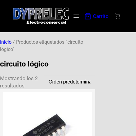
Carrito
Inicio
/ Productos etiquetados “circuito
lógico”
circuito lógico
Mostrando los 2
resultados