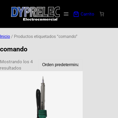
Carrito
Inicio
/ Productos etiquetados “comando”
comando
Mostrando los 4
resultados