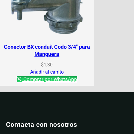
Conector BX conduit Codo 3/4″ para
Manguera
$
1,30
Añadir al carrito
Comprar por WhatsApp
Contacta con nosotros