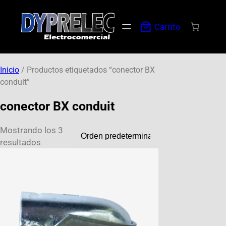
Carrito
Inicio
/ Productos etiquetados “conector BX
conduit”
conector BX conduit
Mostrando los 3
resultados