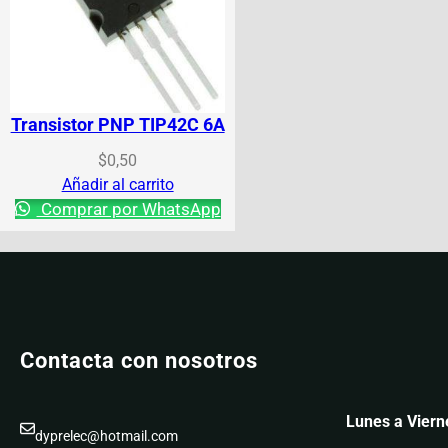
Transistor PNP TIP42C 6A
$
0,50
Añadir al carrito
Comprar por WhatsApp
Contacta con nosotros
Lunes a Viern
dyprelec@hotmail.com