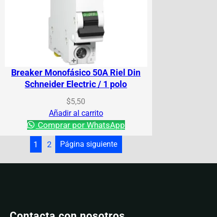
Breaker Monofásico 50A Riel Din
Schneider Electric / 1 polo
$
5,50
Añadir al carrito
Comprar por WhatsApp
1
2
Página siguiente
Contacta con nosotros