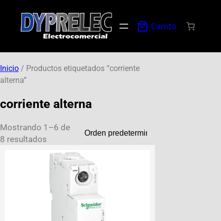
Carrito
Inicio
/ Productos etiquetados “corriente
alterna”
corriente alterna
Mostrando 1–6 de
8 resultados