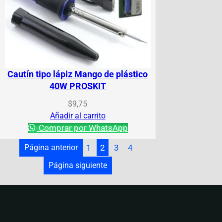
Cautín tipo lápiz Mango de plástico
40W PROSKIT
$
9,75
Añadir al carrito
Comprar por WhatsApp
Página anterior
1
2
3
4
Página siguiente