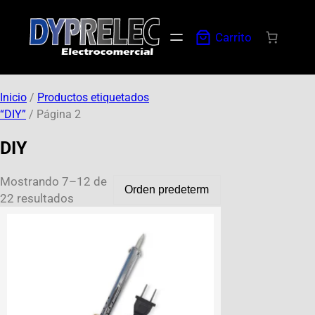
Carrito
Inicio
/
Productos etiquetados
“DIY”
/ Página 2
DIY
Mostrando 7–12 de
22 resultados