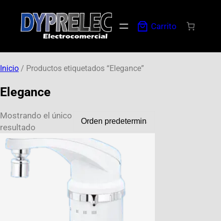
Carrito
Inicio
/ Productos etiquetados “Elegance”
Elegance
Mostrando el único
resultado