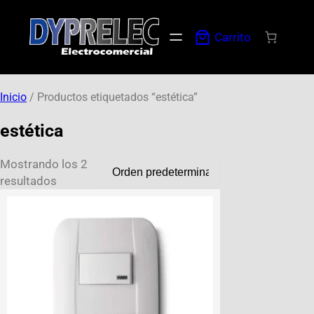
Carrito
Inicio
/ Productos etiquetados “estética”
estética
Mostrando los 2
resultados