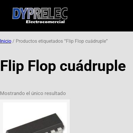
Inicio
/ Productos etiquetados “Flip Flop cuádruple”
Flip Flop cuádruple
Mostrando el único resultado