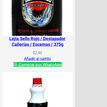
Lejía Sello Rojo / Destapador
Cañerías / Escamas / 375g
$
2,40
Añadir al carrito
Comprar por WhatsApp