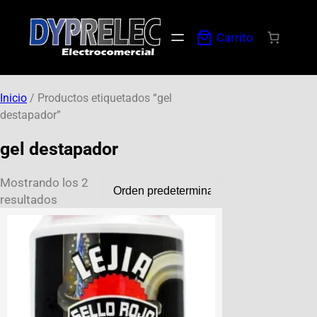
Carrito
Inicio
/ Productos etiquetados “gel
destapador”
gel destapador
Mostrando los 2
resultados