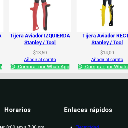
A
Tijera Aviador IZQUIERDA
Tijera Aviador REC
Stanley / Tool
Stanley / Tool
$
13,50
$
14,00
Añadir al carrito
Añadir al carrito
p
Comprar por WhatsApp
Comprar por What
Horarios
Enlaces rápidos
es
: 8:00 am a 7:00 pm
Electricidad