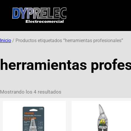
Inicio
/ Productos etiquetados “herramientas profesionales”
herramientas profe
Mostrando los 4 resultados