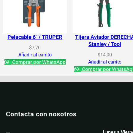
Pelacable 6″ / TRUPER
Tijera Aviador DERECH
Stanley / Tool
$
7,70
Añadir al carrito
$
14,00
Comprar por WhatsApp
Añadir al carrito
Comprar por WhatsAp
Contacta con nosotros
Lunes a Viern