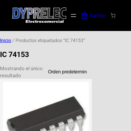
Carrito
Inicio
/ Productos etiquetados “IC 74153”
IC 74153
Mostrando el único
resultado