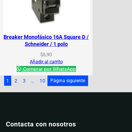
Breaker Monofásico 16A Square D /
Schneider / 1 polo
$
6,90
Añadir al carrito
Comprar por WhatsApp
1
2
3
…
10
Página siguiente
Contacta con nosotros