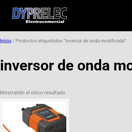
Inicio
/ Productos etiquetados “inversor de onda modificada”
inversor de onda mo
Mostrando el único resultado