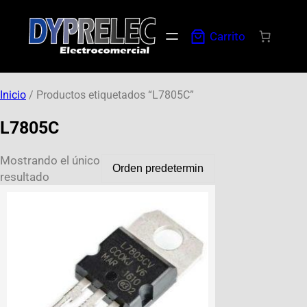
Carrito
Inicio
/ Productos etiquetados “L7805C”
L7805C
Mostrando el único
resultado