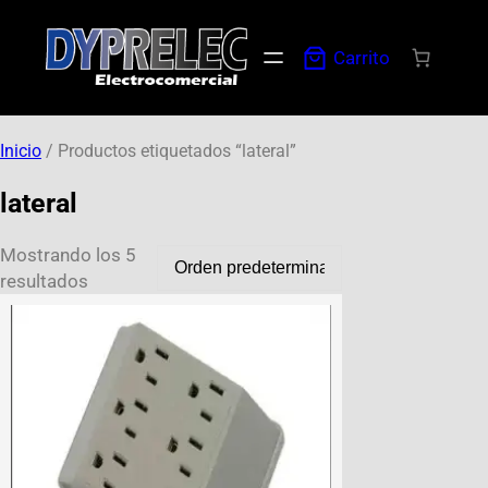
Carrito
Inicio
/ Productos etiquetados “lateral”
lateral
Mostrando los 5
resultados