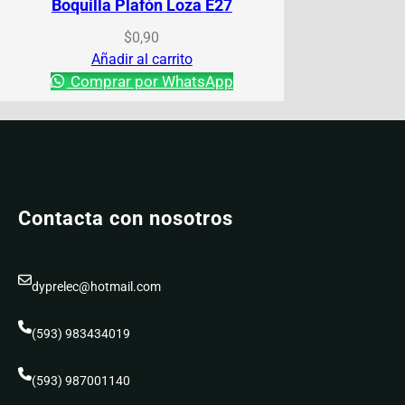
Boquilla Plafón Loza E27
$
0,90
Añadir al carrito
Comprar por WhatsApp
Contacta con nosotros
dyprelec@hotmail.com
(593) 983434019
(593) 987001140