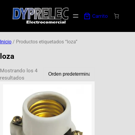
Carrito
Inicio
/ Productos etiquetados “loza”
loza
Mostrando los 4
resultados