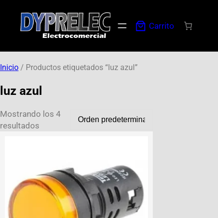
Carrito
Inicio
/ Productos etiquetados “luz azul”
luz azul
Mostrando los 4
resultados