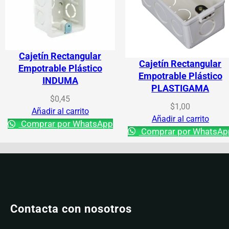
Cajetín Rectangular
Cajetín Rectangular
Empotrable Plástico
Empotrable Plástico
INDUMA
PLASTIGAMA
$
0,45
$
1,00
Añadir al carrito
Añadir al carrito
Comprar por WhatsApp
Comprar por WhatsAp
Contacta con nosotros