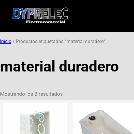
Inicio
/ Productos etiquetados “material duradero”
material duradero
Mostrando los 2 resultados