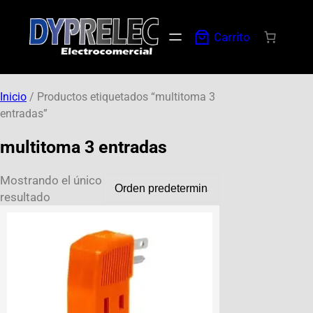
Carrito
Inicio
/ Productos etiquetados “multitoma 3
entradas”
multitoma 3 entradas
Mostrando el único
resultado