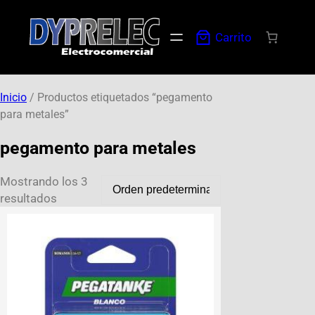
Carrito
Inicio
/ Productos etiquetados “pegamento
para metales”
pegamento para metales
Mostrando los 3
resultados