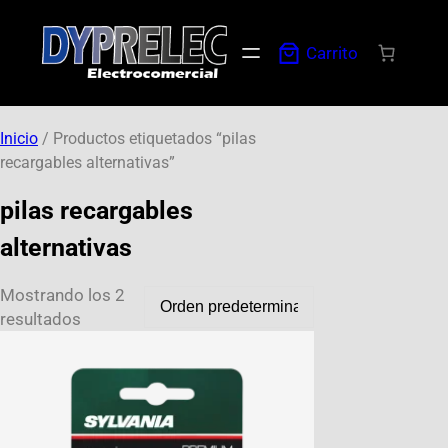
Carrito
Inicio
/ Productos etiquetados “pilas
recargables alternativas”
pilas recargables
alternativas
Mostrando los 2
resultados