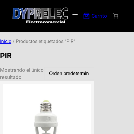
Carrito
Inicio
/ Productos etiquetados “PIR”
PIR
Mostrando el único
resultado