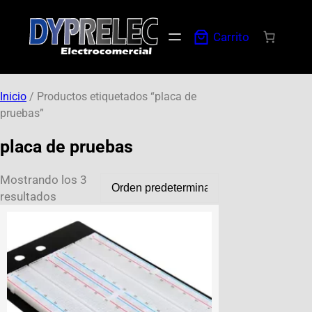
Carrito
Inicio
/ Productos etiquetados “placa de
pruebas”
placa de pruebas
Mostrando los 3
resultados