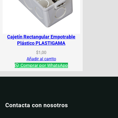
Cajetín Rectangular Empotrable
Plástico PLASTIGAMA
$
1,00
Añadir al carrito
Comprar por WhatsApp
Contacta con nosotros