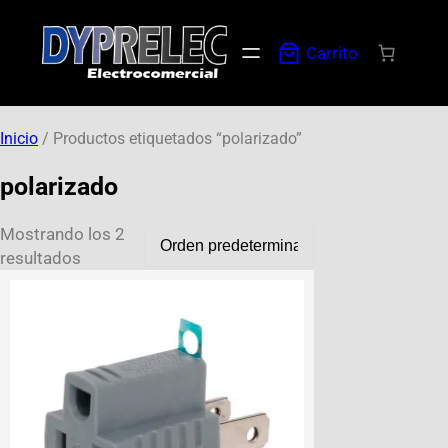
Carrito
Inicio
/ Productos etiquetados “polarizado”
polarizado
Mostrando los 2
resultados