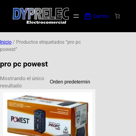
Carrito
Inicio
/ Productos etiquetados “pro pc
powest”
pro pc powest
Mostrando el único
resultado