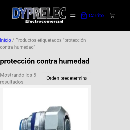
Carrito
Inicio
/ Productos etiquetados “protección
contra humedad”
protección contra humedad
Mostrando los 5
resultados