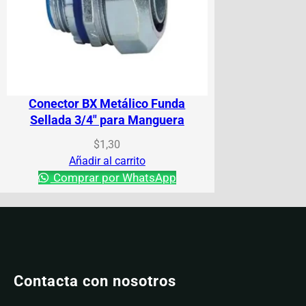
Conector BX Metálico Funda
Sellada 3/4″ para Manguera
$
1,30
Añadir al carrito
Comprar por WhatsApp
Contacta con nosotros