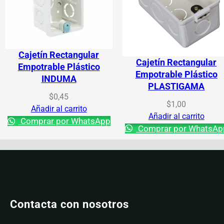
Cajetín Rectangular
Cajetín Rectangular
Empotrable Plástico
Empotrable Plástico
INDUMA
PLASTIGAMA
$
0,45
$
1,00
Añadir al carrito
Añadir al carrito
Comprar por WhatsApp
Comprar por WhatsAp
Contacta con nosotros