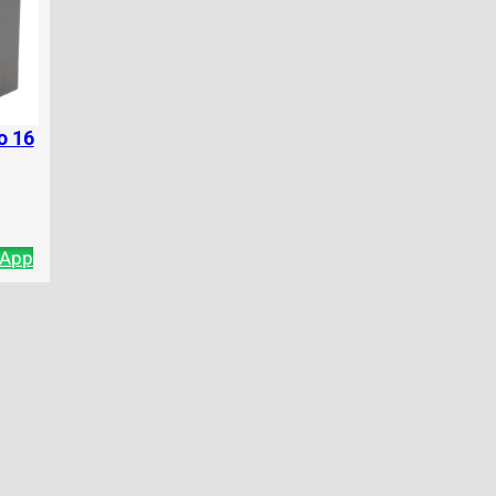
o 16
sApp