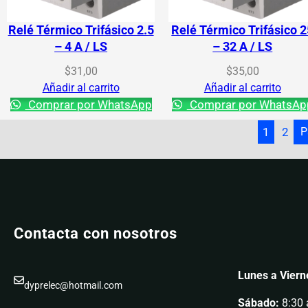
Relé Térmico Trifásico 2.5
Relé Térmico Trifásico 
– 4 A / LS
– 32 A / LS
$
31,00
$
35,00
Añadir al carrito
Añadir al carrito
Comprar por WhatsApp
Comprar por WhatsAp
1
2
P
Contacta con nosotros
Lunes a Viern
dyprelec@hotmail.com
Sábado:
8:30