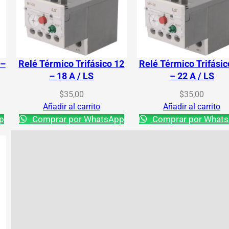
 –
Relé Térmico Trifásico 12
Relé Térmico Trifásic
– 18 A / LS
– 22 A / LS
$
35,00
$
35,00
Añadir al carrito
Añadir al carrito
p
Comprar por WhatsApp
Comprar por What