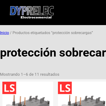
Inicio
/ Productos etiquetados “protección sobrecargas”
protección sobreca
Mostrando 1–6 de 11 resultados