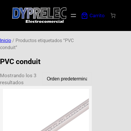
Carrito
Inicio
/ Productos etiquetados “PVC
conduit”
PVC conduit
Mostrando los 3
resultados