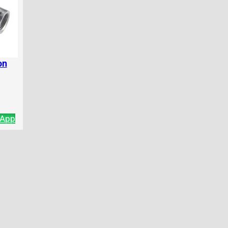
on
sApp