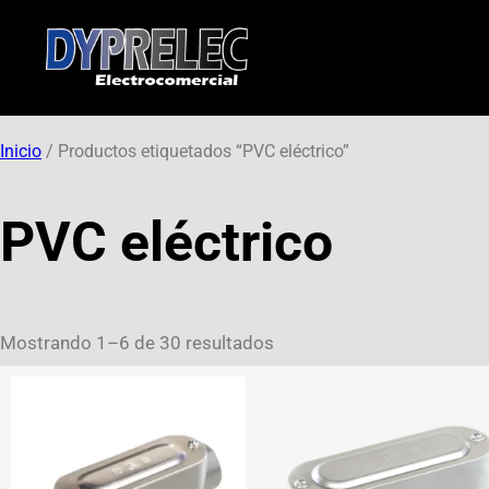
Inicio
/ Productos etiquetados “PVC eléctrico”
PVC eléctrico
Mostrando 1–6 de 30 resultados