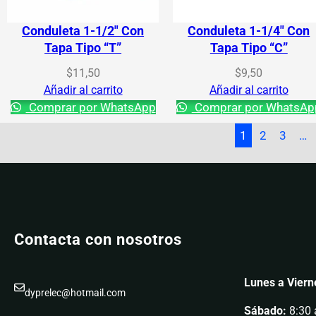
Conduleta 1-1/2″ Con
Conduleta 1-1/4″ Con
Tapa Tipo “T”
Tapa Tipo “C”
$
11,50
$
9,50
Añadir al carrito
Añadir al carrito
Comprar por WhatsApp
Comprar por WhatsAp
1
2
3
…
Contacta con nosotros
Lunes a Viern
dyprelec@hotmail.com
Sábado:
8:30