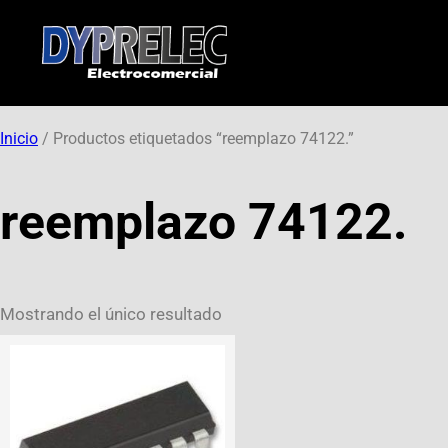
Inicio
/ Productos etiquetados “reemplazo 74122.”
reemplazo 74122.
Mostrando el único resultado