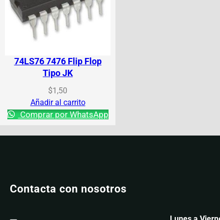
74LS76 7476 Flip Flop
Tipo JK
$
1,50
Añadir al carrito
Comprar por WhatsApp
Contacta con nosotros
Lunes a Viern