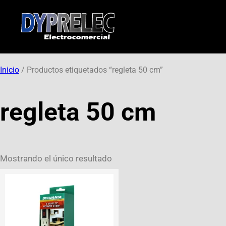
Inicio
/ Productos etiquetados “regleta 50 cm”
regleta 50 cm
Mostrando el único resultado