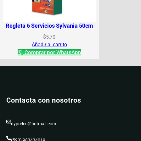
Regleta 6 Servicios Sylvania 50cm
$
5,70
Añadir al carrito
Comprar por WhatsApp
Contacta con nosotros
dyprelec@hotmail.com
(593) 983434019