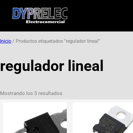
Inicio
/ Productos etiquetados “regulador lineal”
regulador lineal
Mostrando los 3 resultados